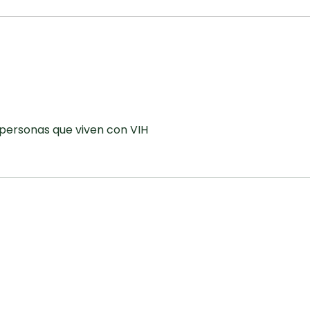
también forma parte de la
Defe
historia clínica
Legis
Medi
Puer
 personas que viven con VIH