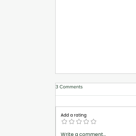
3 Comments
Add a rating
La prevención del cáncer de
Write a comment...