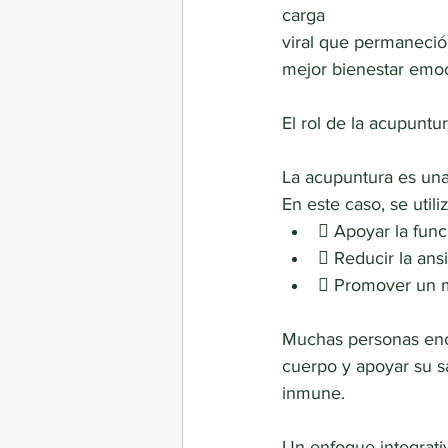
carga
viral que permaneció 
mejor bienestar emoc
El rol de la acupuntu
La acupuntura es una 
En este caso, se util
 Apoyar la fun
 Reducir la ans
 Promover un m
Muchas personas enc
cuerpo y apoyar su s
inmune.
Un enfoque integrati