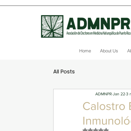
Home
About Us
A
All Posts
ADMNPR
Jan 22
3 
Calostro 
Inmunoló
Rated NaN out of 