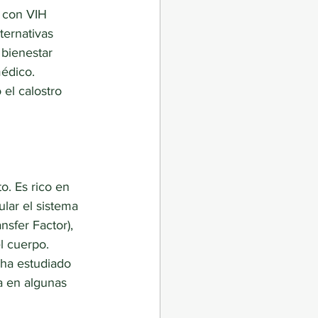
n con VIH
ternativas
 bienestar
médico.
el calostro
o. Es rico en
lar el sistema
sfer Factor),
l cuerpo.
 ha estudiado
a en algunas