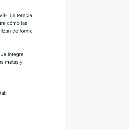
VIH. La terapia
stra cómo las
lizan de forma
que integra
as metas y
al: