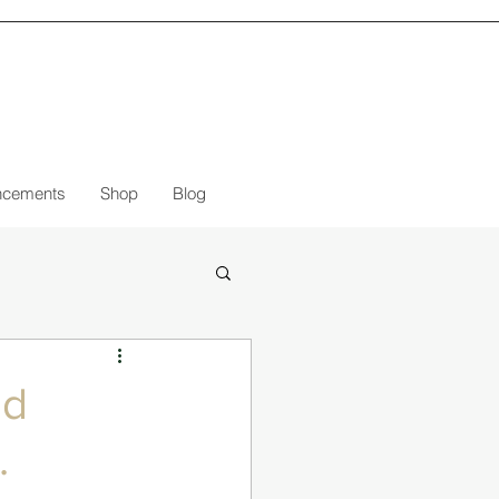
ncements
Shop
Blog
ud
.