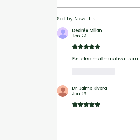
pulmón también requiere
acceso, contexto y equidad.
Sort by:
Newest
Desirée Millan
Jan 24
Rated 5 out of 5 stars.
Excelente alternativa para
Like
Reply
Dr. Jaime Rivera
Jan 23
Rated 5 out of 5 stars.