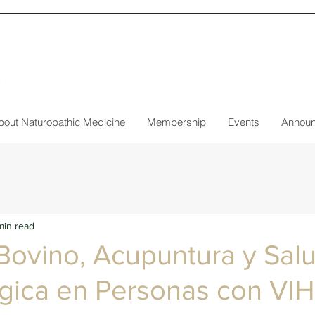
bout Naturopathic Medicine
Membership
Events
Annou
min read
Bovino, Acupuntura y Sal
gica en Personas con VIH
5 stars.