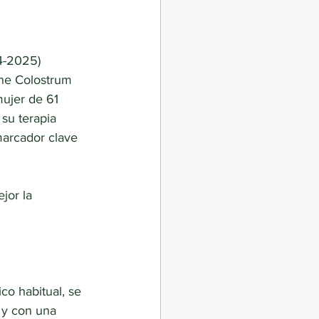
4-2025) 
ine Colostrum 
ujer de 61 
su terapia 
marcador clave 
jor la 
co habitual, se
y con una 