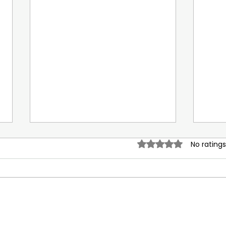
Rated 0 out of 5 stars.
No ratings
Título: El aire que respiramos
¡Tu 